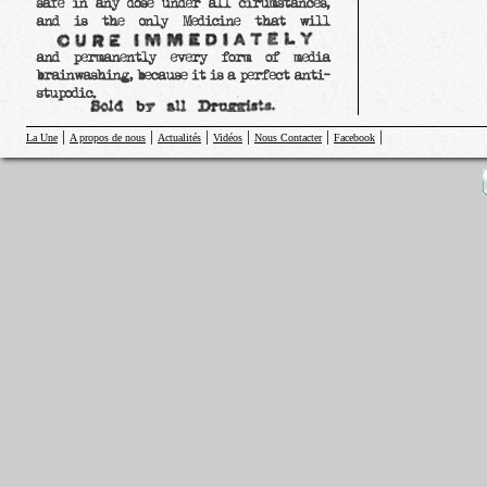
|
|
|
|
|
|
La Une
A propos de nous
Actualités
Vidéos
Nous Contacter
Facebook