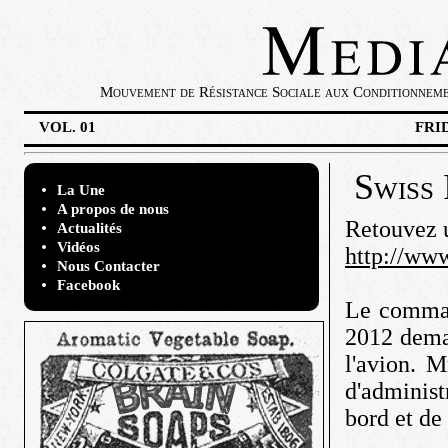
Mouvement de Résistance Sociale aux Conditionnement
VOL. 01
FRI
Swiss 
La Une
A propos de nous
Retouvez u
Actualités
Vidéos
http://www
Nous Contacter
Facebook
Le comman
2012 deman
l'avion. 
d'administ
bord et de