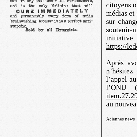
citoyens o
médias et 
sur chang
soutenir-
initiativ
https://le
Après avo
n’hésitez
l’appel a
l’ONU (
item.27.2
au nouveau
Aciennes news