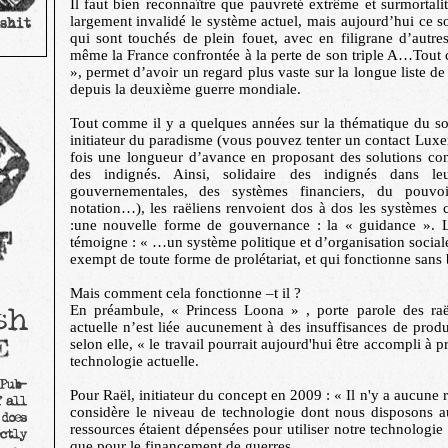
Il faut bien reconnaître que pauvreté extrême et surmortal
largement invalidé le système actuel, mais aujourd’hui ce
qui sont touchés de plein fouet, avec en filigrane d’autre
même la France confrontée à la perte de son triple A…Tout ce
», permet d’avoir un regard plus vaste sur la longue liste de
depuis la deuxième guerre mondiale.
Tout comme il y a quelques années sur la thématique du so
initiateur du paradisme (vous pouvez tenter un contact Luxem
fois une longueur d’avance en proposant des solutions co
des indignés. Ainsi, solidaire des indignés dans leu
gouvernementales, des systèmes financiers, du pouvo
notation…), les raëliens renvoient dos à dos les systèmes 
:une nouvelle forme de gouvernance : la « guidance ». L
témoigne : « …un système politique et d’organisation socia
exempt de toute forme de prolétariat, et qui fonctionne sans
Mais comment cela fonctionne –t il ?
En préambule, « Princess Loona » , porte parole des raë
actuelle n’est liée aucunement à des insuffisances de produ
selon elle, « le travail pourrait aujourd'hui être accompli à p
technologie actuelle.
Pour Raël, initiateur du concept en 2009 : « Il n'y a aucune 
considère le niveau de technologie dont nous disposons au
ressources étaient dépensées pour utiliser notre technologie 
que pour le financement de guerres,