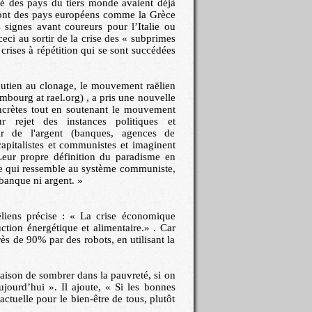
ité des pays du tiers monde avaient déjà
 sont des pays européens comme la Grèce
s signes avant coureurs pour l’Italie ou
ci au sortir de la crise des « subprimes
 crises à répétition qui se sont succédées
utien au clonage, le mouvement raëlien
bourg at rael.org) , a pris une nouvelle
ncrètes tout en soutenant le mouvement
r rejet des instances politiques et
ir de l'argent (banques, agences de
capitalistes et communistes et imaginent
eur propre définition du paradisme en
le qui ressemble au système communiste,
 banque ni argent. »
liens précise : « La crise économique
ction énergétique et alimentaire.» . Car
rès de 90% par des robots, en utilisant la
raison de sombrer dans la pauvreté, si on
jourd’hui ». Il ajoute, « Si les bonnes
actuelle pour le bien-être de tous, plutôt