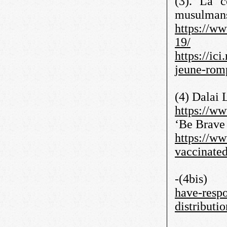
(3). La 
musulmans
https://ww
19/
https://ic
jeune-ro
(4) Dalai 
https://w
‘Be Brave
https://w
vaccinate
-(4bi
have-respo
distributi