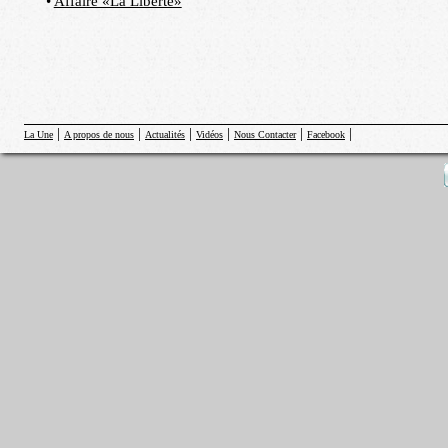
•
Affaire «La Liberté»
|
|
|
|
|
|
La Une
A propos de nous
Actualités
Vidéos
Nous Contacter
Facebook