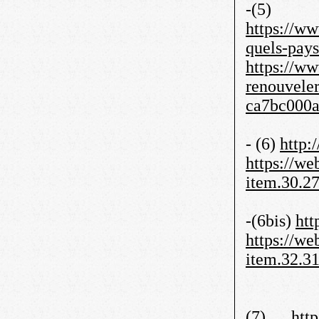
-(5)
https://ww
quels-pay
https://ww
renouvele
ca7bc000
- (6)
http:
https://w
item.30.
-(6bis)
htt
https://w
item.32.3
(7).
http