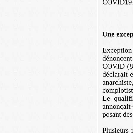
COVID19 é
Une excep
Exception 
dénoncent
COVID (8)
déclarait 
anarchist
complotiste
Le qualif
annonçait-
posant des
Plusieurs 