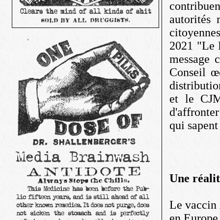
contribue
autorités
citoyennes
2021 "Le D
message cl
Conseil œ
distributi
et le CJM
d'affronte
qui sapent 
Une réalit
Le vaccin 
en Europe 