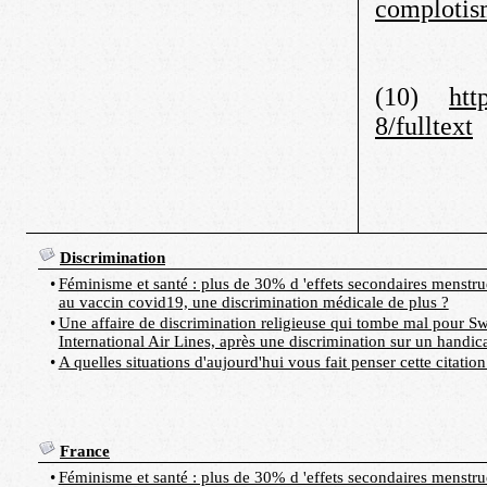
complotis
(10)
htt
8/fulltext
Discrimination
•
Féminisme et santé : plus de 30% d 'effets secondaires menstrue
au vaccin covid19, une discrimination médicale de plus ?
•
Une affaire de discrimination religieuse qui tombe mal pour Sw
International Air Lines, après une discrimination sur un handic
•
A quelles situations d'aujourd'hui vous fait penser cette citation
France
•
Féminisme et santé : plus de 30% d 'effets secondaires menstrue