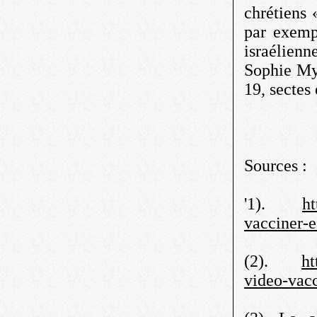
chrétiens 
par exemp
israélienn
Sophie My
19, sectes
Sources :
'1).
ht
vacciner-
(2).
ht
video-vacc