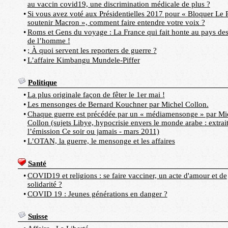
au vaccin covid19, une discrimination médicale de plus ?
•
Si vous avez voté aux Présidentielles 2017 pour « Bloquer Le 
soutenir Macron », comment faire entendre votre voix ?
•
Roms et Gens du voyage : La France qui fait honte au pays des
de l’homme !
•
; À quoi servent les reporters de guerre ?
•
L’affaire Kimbangu Mundele-Piffer
Politique
•
La plus originale façon de fêter le 1er mai !
•
Les mensonges de Bernard Kouchner par Michel Collon.
•
Chaque guerre est précédée par un « médiamensonge » par Mi
Collon (sujets Libye, hypocrisie envers le monde arabe : extrai
l’émission Ce soir ou jamais - mars 2011)
•
L’OTAN, la guerre, le mensonge et les affaires
Santé
•
COVID19 et religions : se faire vacciner, un acte d'amour et de
solidarité ?
•
COVID 19 : Jeunes générations en danger ?
Suisse