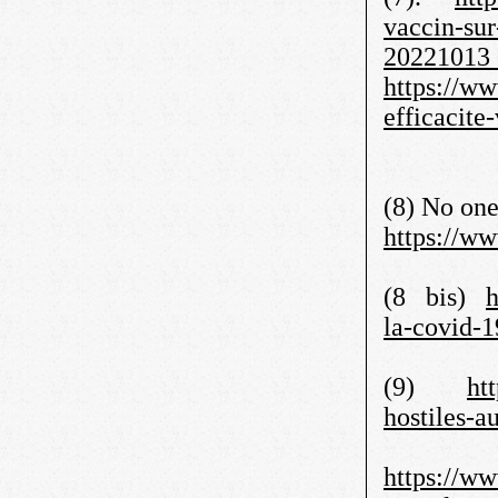
vaccin-sur
2022101
https://w
efficacite
(8) No one
https://ww
(8 bis)
h
la-covid-1
(9)
ht
hostiles-a
https://w