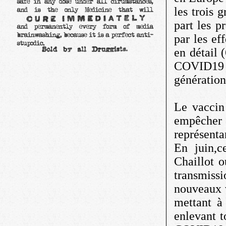
les trois 
part les p
par les ef
en détail 
COVID19 
génération
Le vaccin
empêcher
représenta
En juin,ce
Chaillot o
transmiss
nouveaux v
mettant à 
enlevant t